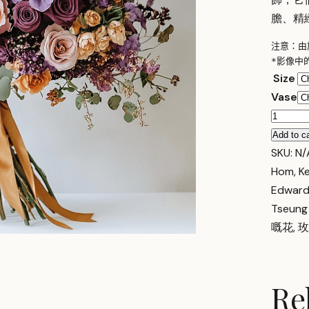
膽、精
注意：由
*影像中
Size
Vase
Sunset
Viola
Add to ca
quantit
SKU:
N/
Hom
,
K
Edwar
Tseung
嘅花
,
玫
Re