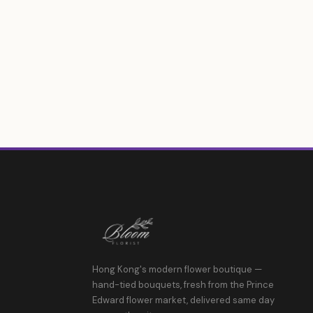
Hong Kong's modern flower boutique —
hand-tied bouquets, fresh from the Prince
Edward flower market, delivered same day