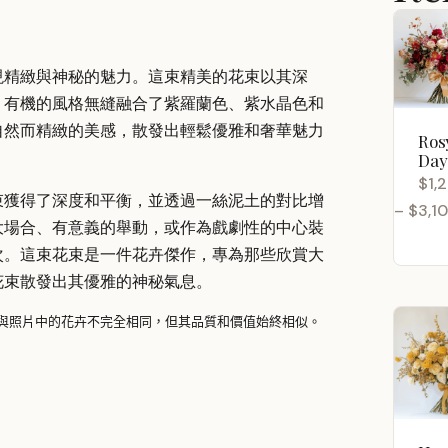
現精緻與神秘的魅力。這束精美的花束以其深
、有機的風格無縫融合了紫羅蘭色、紫水晶色和
自然而精緻的美感，散發出輕鬆優雅和奢華魅力
Ros
Day
$
1,
束獲得了深度和平衡，並透過一絲泥土的對比增
–
$
3,1
大場合、有意義的舉動，或作為戲劇性的中心裝
Price
次。這束花束是一件花卉傑作，專為那些欣賞大
range:
花束散發出其優雅的神秘氣息。
$1,200
throug
與照片中的花卉不完全相同，但其品質和價值始終相似。 
$3,100