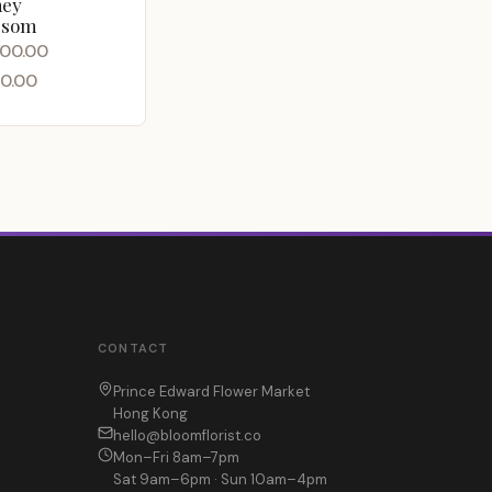
ney
ssom
200.00
00.00
.00
h
.00
CONTACT
Prince Edward Flower Market
Hong Kong
hello@bloomflorist.co
Mon–Fri 8am–7pm
Sat 9am–6pm · Sun 10am–4pm