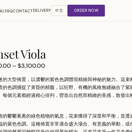
DELIVERY
中文
ORDER NOW
AL
FAQ
CONTACT
set Viola
Price
0.00
–
$
3,100.00
range:
迷的大型佈置，以濃鬱的紫色色調體現精緻與神秘的魅力。這束
$1,200.00
貴的色調捕捉了黃昏的精髓，以狂野、有機的風格無縫融合了紫
through
。每個元素都經過精心排列，營造出自然而精緻的美感，散發出
。
$3,100.00
淡的鬱鬱蔥蔥的綠色植物的氣息，花束獲得了深度和平衡，並透
豔的紫色色調。這種佈置非常適合盛大場合、有意義的舉動，或
低調的華麗可輕鬆提升任何場景的檔次。這束花束是一件花卉傑