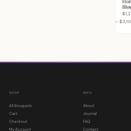
Ho
Blo
$
1,
–
$
3,1
Price
range:
$1,200
throug
$3,100
SHOP
INFO
All Bouquets
About
Cart
Journal
Checkout
FAQ
My Account
Contact