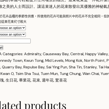
緻之美的人士而設計。讓這束迷人的花束散發出其優雅的神秘氣
於花卉品種的季節性供應，所使用的花卉可能與照片中的花卉不完全相同，但
的這束花束尺寸較大 
rt
y
A
Categories:
Admiralty
,
Causeway Bay
,
Central
,
Happy Valley
ennedy Town
,
Kwun Tong
,
Mid Levels
,
Mong Kok
,
North Point
,
P
d
,
Quarry Bay
,
Repulse Bay
,
Sai Ying Pun
,
Sha Tin
,
Stanley
,
Tai H
 Kwan O
,
Tsim Sha Tsui
,
Tuen Mun
,
Tung Chung
,
Wan Chai
,
Yuen
瑰
,
生日花
,
畢業花
,
花束
,
週年花
,
驚喜花
lated products