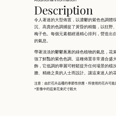
Description
令人著迷的大型佈置，以濃鬱的紫色色調體
沉、高貴的色調捕捉了黃昏的精髓，以狂野
梅子色。每個元素都經過精心排列，營造出
的氣息。
帶著淡淡的鬱鬱蔥蔥的綠色植物的氣息，花
強了鮮豔的紫色色調。這種佈置非常適合盛
飾，它低調的華麗可輕鬆提升任何場景的檔
膽、精緻之美的人士而設計。讓這束迷人的
注意：由於花卉品種的季節性供應，所使用的花卉可能
*影像中的這束花束尺寸較大 