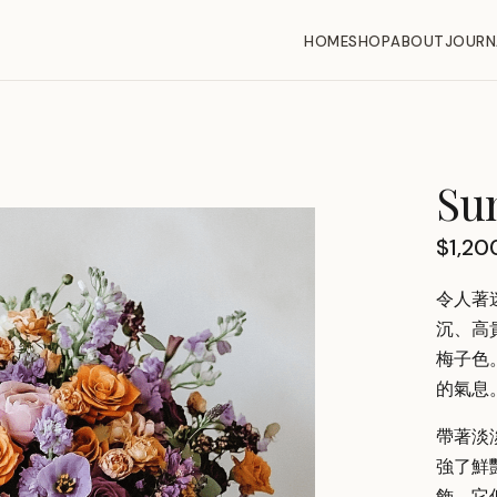
HOME
SHOP
ABOUT
JOURN
Sun
$
1,20
令人著
沉、高
梅子色
的氣息
帶著淡
強了鮮
飾，它